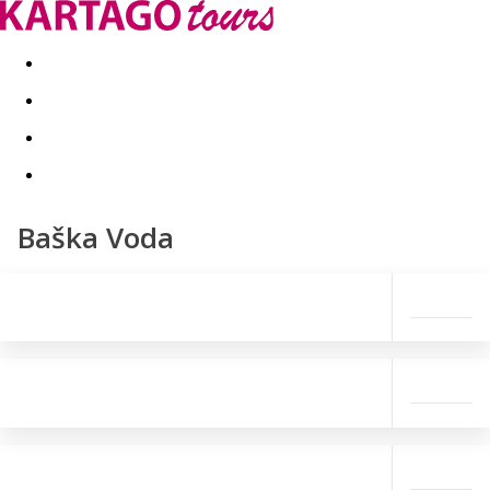
Last minute
Dovolenkové kluby
First minute - Leto 2026
Baška Voda