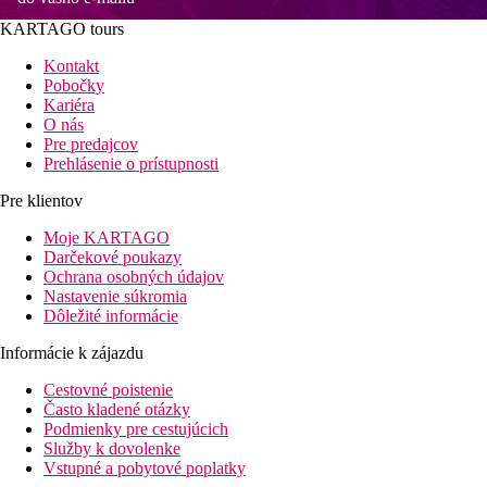
KARTAGO tours
Kontakt
Pobočky
Kariéra
O nás
Pre predajcov
Prehlásenie o prístupnosti
Pre klientov
Moje KARTAGO
Darčekové poukazy
Ochrana osobných údajov
Nastavenie súkromia
Dôležité informácie
Informácie k zájazdu
Cestovné poistenie
Často kladené otázky
Podmienky pre cestujúcich
Služby k dovolenke
Vstupné a pobytové poplatky