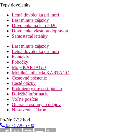
Typy dovolenky
Letná dovolenka pri mori
Last minute zájazdy
Dovolenka na leto 2026
Dovolenka vlastnou dopravou
Samostatné letenky
Last minute zájazdy
Letná dovolenka pri mori
Kontakty
Pobočky
Moje KARTAGO
Mobilná aplikácia KARTAGO
Cestovné poistenie
Časté otázky
Podmienky pre cestujúcich
Dôležité informácie
Voľné pozície
Ochrana osobných údajov
Nastavenie súkromia
Po-Ne 7-22 hod.
02 / 5720 5700