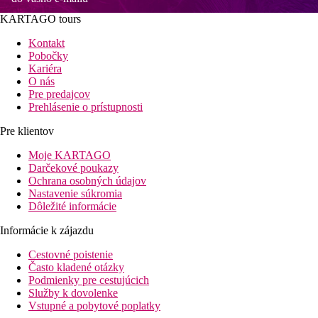
KARTAGO tours
Kontakt
Pobočky
Kariéra
O nás
Pre predajcov
Prehlásenie o prístupnosti
Pre klientov
Moje KARTAGO
Darčekové poukazy
Ochrana osobných údajov
Nastavenie súkromia
Dôležité informácie
Informácie k zájazdu
Cestovné poistenie
Často kladené otázky
Podmienky pre cestujúcich
Služby k dovolenke
Vstupné a pobytové poplatky