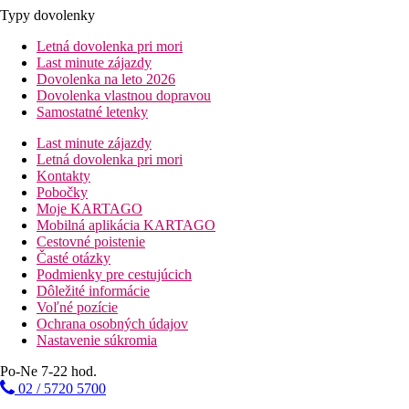
Typy dovolenky
Letná dovolenka pri mori
Last minute zájazdy
Dovolenka na leto 2026
Dovolenka vlastnou dopravou
Samostatné letenky
Last minute zájazdy
Letná dovolenka pri mori
Kontakty
Pobočky
Moje KARTAGO
Mobilná aplikácia KARTAGO
Cestovné poistenie
Časté otázky
Podmienky pre cestujúcich
Dôležité informácie
Voľné pozície
Ochrana osobných údajov
Nastavenie súkromia
Po-Ne 7-22 hod.
02 / 5720 5700