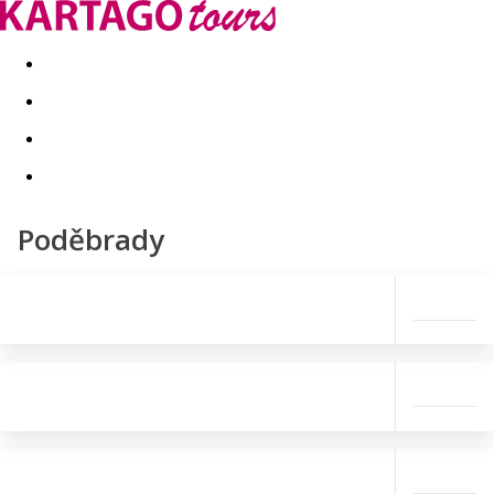
Last minute
Dovolenkové kluby
First minute - Leto 2026
Poděbrady