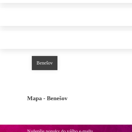
Benešov
Mapa -
Benešov
Najlepšie ponuky do vášho e-mailu