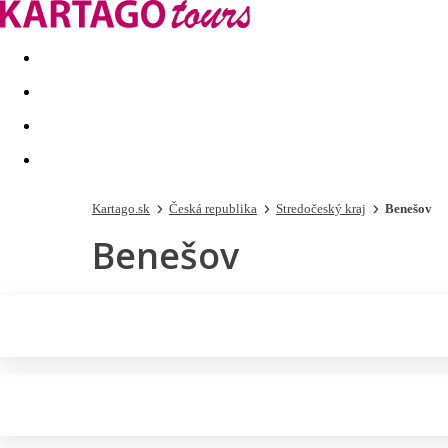
Last minute
Dovolenkové kluby
First minute - Leto 2026
Kartago.sk
Česká republika
Stredočeský kraj
Benešov
Benešov