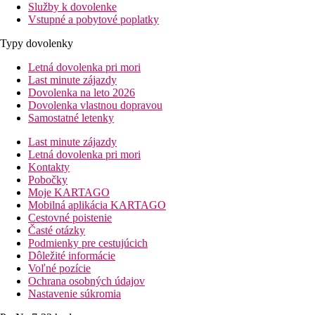
Služby k dovolenke
Vstupné a pobytové poplatky
Typy dovolenky
Letná dovolenka pri mori
Last minute zájazdy
Dovolenka na leto 2026
Dovolenka vlastnou dopravou
Samostatné letenky
Last minute zájazdy
Letná dovolenka pri mori
Kontakty
Pobočky
Moje KARTAGO
Mobilná aplikácia KARTAGO
Cestovné poistenie
Časté otázky
Podmienky pre cestujúcich
Dôležité informácie
Voľné pozície
Ochrana osobných údajov
Nastavenie súkromia