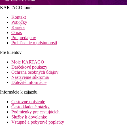
KARTAGO tours
Kontakt
Pobočky
Kariéra
O nás
Pre predajcov
Prehlásenie o prístupnosti
Pre klientov
Moje KARTAGO
Darčekové poukazy
Ochrana osobných údajov
Nastavenie súkromia
Dôležité informácie
Informácie k zájazdu
Cestovné poistenie
Často kladené otázky
Podmienky pre cestujúcich
Služby k dovolenke
Vstupné a pobytové poplatky