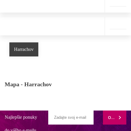
Harrachov
Mapa -
Harrachov
Najlepšie ponuky
ODOBERAŤ
do vášho e-mailu