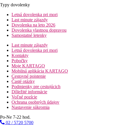
Typy dovolenky
Letná dovolenka pri mori
Last minute zájazdy
Dovolenka na leto 2026
Dovolenka vlastnou dopravou
Samostatné letenky
Last minute zájazdy
Letná dovolenka pri mori
Kontakty
Pobočky
Moje KARTAGO
Mobilná aplikácia KARTAGO
Cestovné poistenie
Časté otázky
Podmienky pre cestujúcich
Dôležité informácie
Voľné pozície
Ochrana osobných údajov
Nastavenie súkromia
Po-Ne 7-22 hod.
02 / 5720 5700