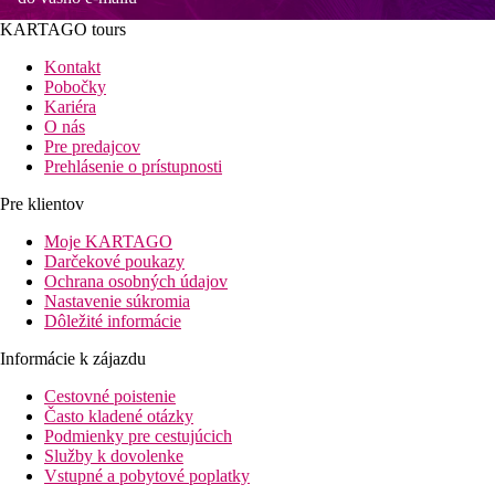
KARTAGO tours
Kontakt
Pobočky
Kariéra
O nás
Pre predajcov
Prehlásenie o prístupnosti
Pre klientov
Moje KARTAGO
Darčekové poukazy
Ochrana osobných údajov
Nastavenie súkromia
Dôležité informácie
Informácie k zájazdu
Cestovné poistenie
Často kladené otázky
Podmienky pre cestujúcich
Služby k dovolenke
Vstupné a pobytové poplatky