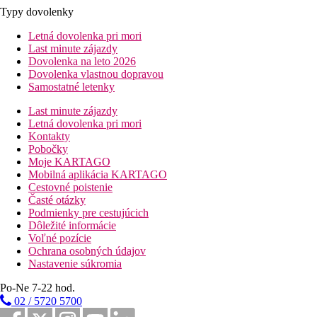
Typy dovolenky
Letná dovolenka pri mori
Last minute zájazdy
Dovolenka na leto 2026
Dovolenka vlastnou dopravou
Samostatné letenky
Last minute zájazdy
Letná dovolenka pri mori
Kontakty
Pobočky
Moje KARTAGO
Mobilná aplikácia KARTAGO
Cestovné poistenie
Časté otázky
Podmienky pre cestujúcich
Dôležité informácie
Voľné pozície
Ochrana osobných údajov
Nastavenie súkromia
Po-Ne 7-22 hod.
02 / 5720 5700