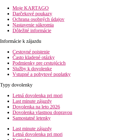
je možné odporučiť klientom všetkých vekových kategórií, ktorí
Moje KARTAGO
dávajú prednosť pokojnejšiemu prostrediu. Hotel patrí do
Darčekové poukazy
kvalitného reťazca hotelov HVD.
Ochrana osobných údajov
Vzdialenosť
Nastavenie súkromia
pláže: 50m
Dôležité informácie
centrá: 1000 m
Informácie k zájazdu
nákupných možností: 1000 m
letisko: 25 km Varna
Cestovné poistenie
Často kladené otázky
Popis izby
Podmienky pre cestujúcich
Dvojlôžková izba:
Služby k dovolenke
kúpeľňa/WC (sušič vlasov)
Vstupné a pobytové poplatky
klimatizácia
TV
Typy dovolenky
telefón
WiFi (zadarmo)
Letná dovolenka pri mori
trezor (zadarmo)
Last minute zájazdy
minibar (za poplatok)
Dovolenka na leto 2026
balkón
Dovolenka vlastnou dopravou
výhľad na more
Samostatné letenky
Ostatné typy izieb
(pokiaľ nie je uvedené inak, majú izby
Last minute zájazdy
vyššie uvedené vybavenie):
Letná dovolenka pri mori
Suita, 1 spálňa:
1 spálňa a obývacia časť
Kontakty