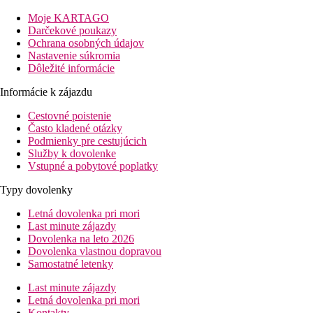
najvyhľadávanejších turistických cieľov oblasti. V okolí nájdete
možnosť nákupov, posedení v reštauráciách či baroch a
Moje KARTAGO
množstvo možností zábavy. Komplex ponúka 82 priestranných
Darčekové poukazy
izieb a 16 apartmánov. Piesočná pláž je od hotela vzdialená 400
Ochrana osobných údajov
metrov.
Nastavenie súkromia
Dôležité informácie
Vzdialenosť
pláže: 400 m
Informácie k zájazdu
letisko: 25 km Varna
Cestovné poistenie
centrá: 0.4 km
Často kladené otázky
nákupných možností: 400 m
Podmienky pre cestujúcich
Popis izby
Služby k dovolenke
Vstupné a pobytové poplatky
Dvojlôžková izba
Typy dovolenky
individuálna klimatizácia
telefón
Letná dovolenka pri mori
TV/sat.
Last minute zájazdy
kúpeľňa/WC (sušič vlasov k dispozícii na recepcii)
Dovolenka na leto 2026
minichladnička
Dovolenka vlastnou dopravou
balkón alebo terasa
Samostatné letenky
Ostatné typy izieb
(pokiaľ nie je uvedené inak, majú izby
Last minute zájazdy
vyššie uvedené vybavenie)
Letná dovolenka pri mori
Dvojlôžková izba, Superior:
renovovaná
Kontakty