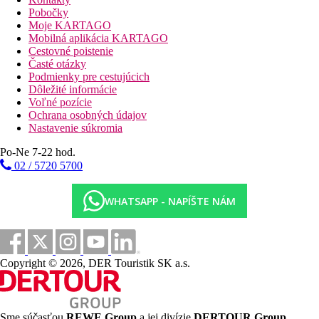
dve a la Carte reštaurácie (za poplatok)
Pobočky
lobby bar
Moje KARTAGO
bar pri bazéne
Mobilná aplikácia KARTAGO
Wi-Fi (zadarmo)
Cestovné poistenie
konferenčná miestnosť
Časté otázky
SPA centrum
Podmienky pre cestujúcich
5 vonkajších bazénov s minerálnou vodou pre deti a
Dôležité informácie
dospelých (2 ležadlá a 1 slnečník/ izba zadarmo, osušky
Voľné pozície
za vratnú zálohu)
Ochrana osobných údajov
vodná šmykľavka
Nastavenie súkromia
niekoľko vnútorných bazénov
miniklub
Po-Ne 7-22 hod.
detské ihrisko
02 / 5720 5700
Popis pláže
piesočnatá pláž
WHATSAPP - NAPÍŠTE NÁM
2 ležadlá a 1 slnečník/izba zadarmo
plážové osušky zadarmo (vratná záloha)
bar na pláži
Športové aktivity zadarmo
Copyright © 2026, DER Touristik SK a.s.
fitness, stolný tenis, aerobic, šípky, boccia, animačné programy
pre deti a dospelých
Wellness
Sme súčasťou
REWE Group
a jej divízie
DERTOUR Group
,