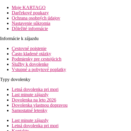
Vzdialenosť
pláže: 150 m
Moje KARTAGO
letisko Varna: 40 km
Darčekové poukazy
centrá letoviska Albena: 100 km
Ochrana osobných údajov
nákupných možností: 100 m
Nastavenie súkromia
Dôležité informácie
Popis izby
Informácie k zájazdu
Dvojlôžková izba
Cestovné poistenie
klimatizácia
Často kladené otázky
telefón
Podmienky pre cestujúcich
TV
Služby k dovolenke
kúpeľňa/WC (sušič vlasov)
Vstupné a pobytové poplatky
trezor na recepcii (za poplatok)
minichladnička (zadarmo)
Typy dovolenky
balkón
Letná dovolenka pri mori
Popis hotela
Last minute zájazdy
vstupná hala s recepciou
Dovolenka na leto 2026
hlavná reštaurácia
Dovolenka vlastnou dopravou
lobby bar
Samostatné letenky
bar pri bazéne
Wi-Fi v spoločných priestoroch (zadarmo)
Last minute zájazdy
vonkajší bazén (lehátka a slnečníky zadarmo, podľa dostu
Letná dovolenka pri mori
detský bazén
Kontakty