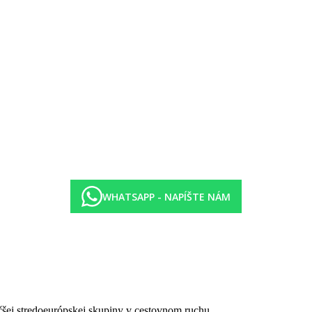
čenom pre hotel (podľa dostupnosti)
latok
WHATSAPP - NAPÍŠTE NÁM
2:30–14:30, večera formou bufetu 18:00–21:00
dy Beach)
 nealkoholických a alkoholických nápojov 10:00-23:00
čšej stredoeurópskej skupiny v cestovnom ruchu.