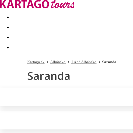
Last minute
Dovolenkové kluby
First minute - Leto 2026
Kartago.sk
Albánsko
Južné Albánsko
Saranda
Saranda