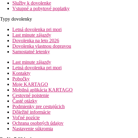
Služby k dovolenke
Vstupné a pobytové poplatky
Typy dovolenky
Letná dovolenka pri mori
Last minute zájazdy
Dovolenka na leto 2026
Dovolenka vlastnou dopravou
Samostatné letenky
Last minute zájazdy
Letná dovolenka pri mori
Kontakty
Pobočky
Moje KARTAGO
Mobilná aplikácia KARTAGO
Cestovné poistenie
Časté otázky
Podmienky pre cestujúcich
Dôležité informácie
Voľné pozície
Ochrana osobných údajov
Nastavenie súkromia