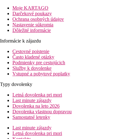
Moje KARTAGO
Darčekové poukazy
Ochrana osobných údajov
Nastavenie súkromia
Dôležité informácie
Informácie k zájazdu
Cestovné poistenie
Často kladené otázky
Podmienky pre cestujúcich
Služby k dovolenke
Vstupné a pobytové poplatky
Typy dovolenky
Letná dovolenka pri mori
Last minute zájazdy
Dovolenka na leto 2026
Dovolenka vlastnou dopravou
Samostatné letenky
Last minute zájazdy
Letná dovolenka pri mori
Kontakty