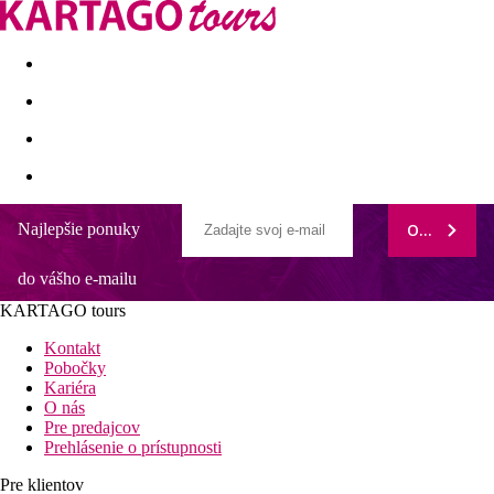
Last minute
Dovolenkové kluby
First minute - Leto 2026
Najlepšie ponuky
ODOBERAŤ
do vášho e-mailu
KARTAGO tours
Kontakt
Pobočky
Kariéra
O nás
Pre predajcov
Prehlásenie o prístupnosti
Pre klientov