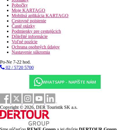
Pobočky
Moje KARTAGO
Mobilná aplikácia KARTAGO
Cestovné poistenie
Časté otázky
Podmienky pre cestujúcich
Dôležité informácie
Voľné pozície
Ochrana osobných údajov
Nastavenie súkromia
Po-Ne 7-22 hod.
02 / 5720 5700
WHATSAPP - NAPÍŠTE NÁM
Copyright © 2026, DER Touristik SK a.s.
Sme súčasťou
REWE Group
a jej divízie
DERTOUR Group
,