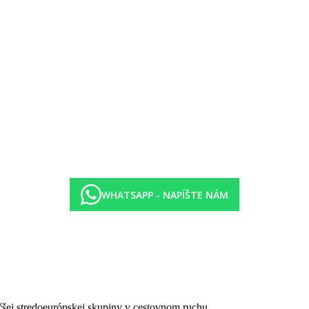
swim-up vilách, umiestnený na poschodí, priamy vstup do bazéna cez s
p vilách, priamy vstup do bazéna z terasy, shuttle doprava do hlavne
ilách, priamy vstup do bazéna z terasy, shuttle doprava do hlavnej b
, barbeque, turecká, ázijská)
WHATSAPP - NAPÍŠTE NÁM
čšej stredoeurópskej skupiny v cestovnom ruchu.