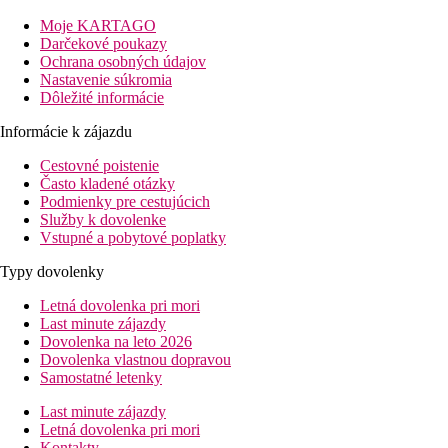
Pri príchode na hotel budete privítaní príjemnou obsluhou recepc
verejných priestoroch hotela je dostupné WiFi pripojenie. Na pr
Moje KARTAGO
Darčekové poukazy
Popis izby
Ochrana osobných údajov
Všetky hotelové izby sú navrhnuté tak, aby zaručovali maximáln
Nastavenie súkromia
satelitnou TV, trezorom, minibarom, varnou kanvicou, balkónom a
Dôležité informácie
Šport a zábava
Informácie k zájazdu
Súčasťou hotela je vonkajší bazén s terasou na slnenie, na ktoré 
stráviť aktívnejšie, môžete si zacvičiť vo fitness. Na relaxáciu
Cestovné poistenie
Často kladené otázky
Stravovanie
Podmienky pre cestujúcich
Raňajky
Služby k dovolenke
Vstupné a pobytové poplatky
Vzdialenosti
Typy dovolenky
500 m
Letná dovolenka pri mori
Vzdialenosť k pláži
Last minute zájazdy
Dovolenka na leto 2026
47 km
Dovolenka vlastnou dopravou
Vzdialenosť od najbližšieho letiska
Samostatné letenky
bazény
Last minute zájazdy
Letná dovolenka pri mori
Kontakty