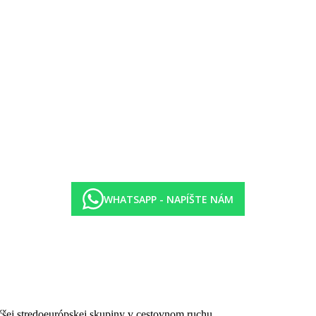
WHATSAPP - NAPÍŠTE NÁM
čšej stredoeurópskej skupiny v cestovnom ruchu.