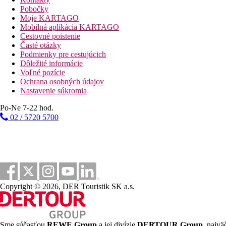
Ležadlá a slnečníky pri bazéne zadarmo
Pobočky
Bar pri bazéne
Moje KARTAGO
Mobilná aplikácia KARTAGO
Fotogaléria
Cestovné poistenie
Časté otázky
Podmienky pre cestujúcich
Dôležité informácie
Voľné pozície
Ochrana osobných údajov
Nastavenie súkromia
Po-Ne 7-22 hod.
02 / 5720 5700
Copyright © 2026, DER Touristik SK a.s.
Sme súčasťou
REWE Group
a jej divízie
DERTOUR Group
, najvä