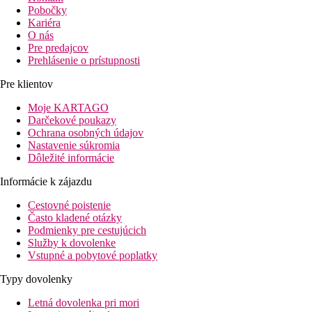
Pobočky
Kariéra
O nás
Pre predajcov
Prehlásenie o prístupnosti
Pre klientov
Moje KARTAGO
Darčekové poukazy
Ochrana osobných údajov
Nastavenie súkromia
Dôležité informácie
Informácie k zájazdu
Cestovné poistenie
Často kladené otázky
Podmienky pre cestujúcich
Služby k dovolenke
Vstupné a pobytové poplatky
Typy dovolenky
Letná dovolenka pri mori