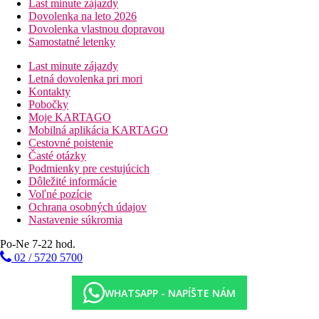
Last minute zájazdy
Dovolenka na leto 2026
Dovolenka vlastnou dopravou
Samostatné letenky
Last minute zájazdy
Letná dovolenka pri mori
Kontakty
Pobočky
Moje KARTAGO
Mobilná aplikácia KARTAGO
Cestovné poistenie
Časté otázky
Podmienky pre cestujúcich
Dôležité informácie
Voľné pozície
Ochrana osobných údajov
Nastavenie súkromia
Po-Ne 7-22 hod.
02 / 5720 5700
WHATSAPP - NAPÍŠTE NÁM