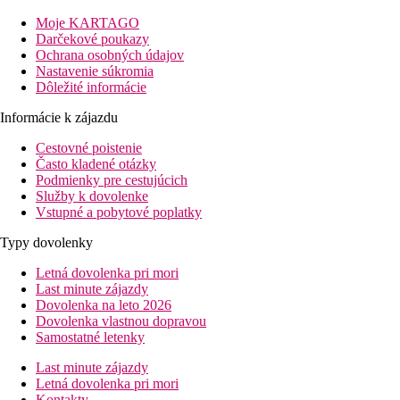
Vzdialenosť
pláže: 200 m
Moje KARTAGO
letisko: 75 km Olbia
Darčekové poukazy
centrá: 5 km Badesi
Ochrana osobných údajov
nákupných možností: 0 mv hoteli
Nastavenie súkromia
Dôležité informácie
Popis izby
Dvojposteľová izba, Classic
Informácie k zájazdu
kúpeľňa/WC (sušič vlasov)
Cestovné poistenie
klimatizácia
Často kladené otázky
TV/sat.
Podmienky pre cestujúcich
trezor
Služby k dovolenke
minichladnička
Vstupné a pobytové poplatky
set na prípravu kávy a čaju
balkón alebo terasa
Typy dovolenky
Popis hotela
Letná dovolenka pri mori
vstupná hala s recepciou
Last minute zájazdy
reštaurácia
Dovolenka na leto 2026
bary
Dovolenka vlastnou dopravou
bazény (centrálny bazén so šmykľavkami, lehátka a slneč
Samostatné letenky
terasa na opaľovanie
amfiteáter
Last minute zájazdy
športový areál
Letná dovolenka pri mori
minimarket
Kontakty