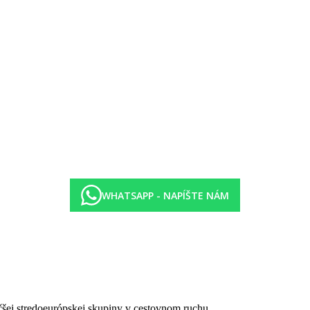
h hotelom
ckých a alkoholických nápojov miestnej výroby
Beach (nutná rezervácia)
WHATSAPP - NAPÍŠTE NÁM
čšej stredoeurópskej skupiny v cestovnom ruchu.