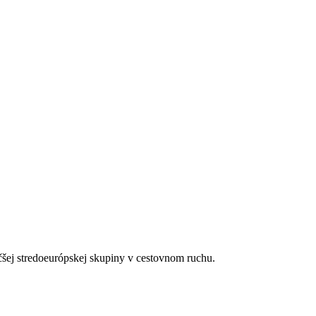
tom (zadarmo), trezorom (za poplatok), kávovarom s kapsulami (zadar
čšej stredoeurópskej skupiny v cestovnom ruchu.