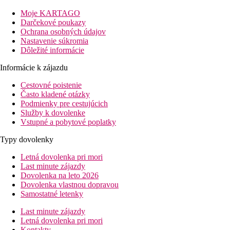
Vybavenie
Moje KARTAGO
Vstupná hala, recepcia, reštaurácia, bar, biliard, bazén, lehátka a
Darčekové poukazy
slnečníky pri bazéne zadarmo, foodtruck.
Ochrana osobných údajov
Nastavenie súkromia
Izby
Dôležité informácie
Dvojlôžková izba: kúpeľňa/WC (sprcha, sušič vlasov), TV/sat.,
klimatizácia, telefón, trezor (za poplatok), WiFi zadarmo,
Informácie k zájazdu
balkón.
Cestovné poistenie
Pláž
Často kladené otázky
Nádherná pláž Fenals ocenená certifikátom modrej vlajky 100 m
Podmienky pre cestujúcich
od hotela, lehátka a slnečníky na pláži za poplatok.
Služby k dovolenke
Vstupné a pobytové poplatky
Stravovanie
Bez stravy, možnosť dokúpenia raňajok či polpenzie.
Typy dovolenky
Športová ponuka
Letná dovolenka pri mori
Vodné športy na pláži (za poplatok).
Last minute zájazdy
Dovolenka na leto 2026
Zábava
Dovolenka vlastnou dopravou
Animačné programy.
Samostatné letenky
Internet
Last minute zájazdy
WiFi v areáli zadarmo.
Letná dovolenka pri mori
Kontakty