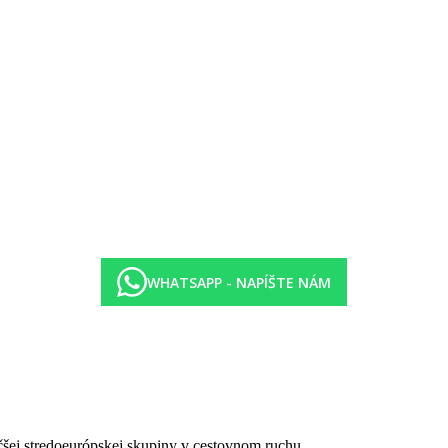
WHATSAPP - NAPÍŠTE NÁM
čšej stredoeurópskej skupiny v cestovnom ruchu.