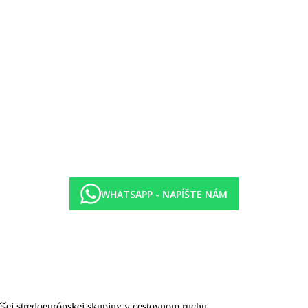
WHATSAPP - NAPÍŠTE NÁM
čšej stredoeurópskej skupiny v cestovnom ruchu.