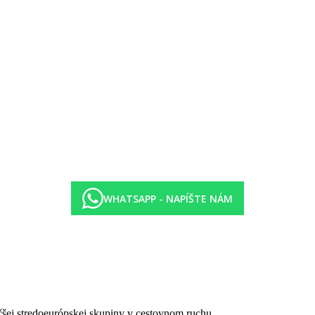
evratný):
WHATSAPP - NAPÍŠTE NÁM
čšej stredoeurópskej skupiny v cestovnom ruchu.