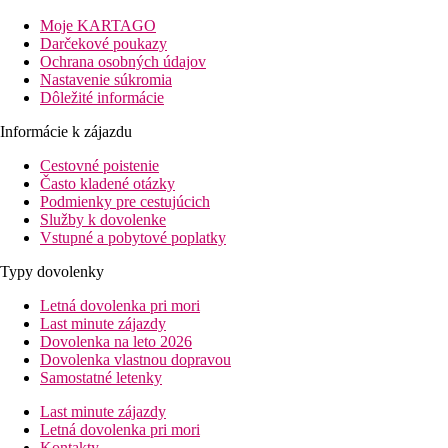
12 km
Moje KARTAGO
Vzdialenosť od najbližšieho letiska
Darčekové poukazy
Ochrana osobných údajov
500 m
Nastavenie súkromia
Vzdialenosť k pláži
Dôležité informácie
Pláž
Informácie k zájazdu
Cestovné poistenie
Druh pláže
Často kladené otázky
Ležadlá a slnečníky pri bazéne zadarmo
Podmienky pre cestujúcich
Plážová dovolenka
Služby k dovolenke
Vstupné a pobytové poplatky
Fotogaléria
Typy dovolenky
Letná dovolenka pri mori
Last minute zájazdy
Dovolenka na leto 2026
Dovolenka vlastnou dopravou
Samostatné letenky
Last minute zájazdy
Letná dovolenka pri mori
Kontakty