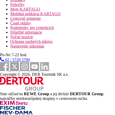
Pobočky
Moje KARTAGO
Mobilná aplikácia KARTAGO
Cestovné poistenie
Časté otázky
Podmienky pre cestujúcich
Dôležité informácie
Voľné pozície
Ochrana osobných údajov
Nastavenie súkromia
Po-Ne 7-22 hod.
02 / 5720 5700
Copyright © 2026, DER Touristik SK a.s.
Sme súčasťou
REWE Group
a jej divízie
DERTOUR Group
,
najväčšej stredoeurópskej skupiny v cestovnom ruchu.