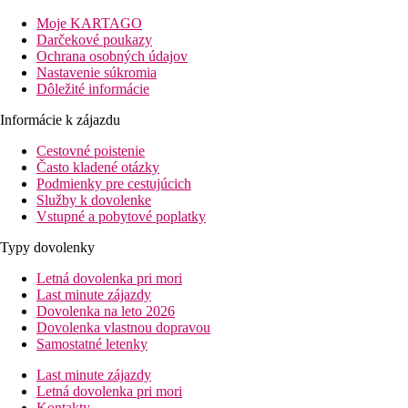
(16+), SPA centrum (za poplatok), fitness.
Moje KARTAGO
Izby
Darčekové poukazy
Ochrana osobných údajov
Dvojlôžková izba, Superior:
klimatizácia, TV, telefón, Wi-Fi (
Nastavenie súkromia
Dôležité informácie
Ostatné typy izieb
(pokiaľ nie je uvedené inak, majú izby vyšš
Dvojposteľová izba, Superior, Bočný výhľad na more
Informácie k zájazdu
Dvojposteľová izba, Superior, Priamy výhľad na mor
Dvojposteľová izba, Deluxe, Priamy výhľad na more:
Cestovné poistenie
Často kladené otázky
Zábava
Podmienky pre cestujúcich
Nočný život v centre letoviska Sliema.
Služby k dovolenke
Vstupné a pobytové poplatky
Stravovanie
Bez Stravy
Typy dovolenky
Raňajky
Letná dovolenka pri mori
formou bufetu
Last minute zájazdy
Polpenzia
Dovolenka na leto 2026
Raňajky a večere formou bufetu
Dovolenka vlastnou dopravou
Samostatné letenky
Pláž
Menšia verejná sklanatá pláž umiestnená cca 200 metrov od hote
Last minute zájazdy
Letná dovolenka pri mori
Športová ponuka
Kontakty