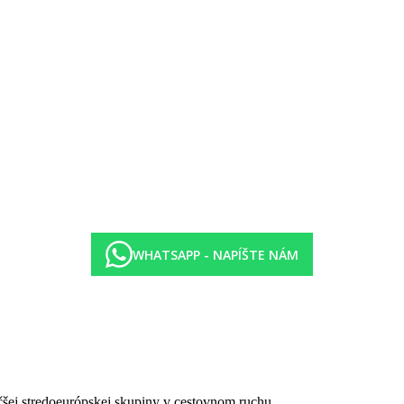
y, sauna, hammam
WHATSAPP - NAPÍŠTE NÁM
pobyt) od 18 rokov. Rozsah a kvalita uvedených služieb a aktivít môže
ríchode.
čšej stredoeurópskej skupiny v cestovnom ruchu.