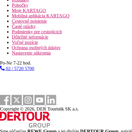
Zadarmo
: fitness
Pobočky
Moje KARTAGO
Web
Mobilná aplikácia KARTAGO
https://www.barcelo.com/en-ie/barcelo-fortina-malta
Cestovné poistenie
Časté otázky
Wellness
Podmienky pre cestujúcich
Zadarmo
: vnútorný bazén
Dôležité informácie
Za poplatok:
masáže, regeneračné a relaxačné procedúr
Voľné pozície
Ochrana osobných údajov
Internet
Nastavenie súkromia
Zadarmo
: WiFi v hoteli.
Po-Ne 7-22 hod.
Oficiálna kategória
02 / 5720 5700
5 hviezdičiek
Poznámka
V hoteli je vyberaná miestna Eco taxa 0,5 €/deň (max. 5 €/os./
protiepidemických opatrení v danej destinácii.
Hotel môže vyžadovať zaplatenie bezpečnostného depozitu pri p
Copyright © 2026, DER Touristik SK a.s.
Vzdialenosti
100 m
Sme súčasťou
REWE Group
a jej divízie
DERTOUR Group
, najvä
Nákupy