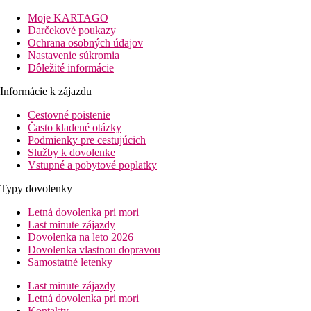
Tento 2-poschodový hotel má 30 izieb. K vybaveniu hotela patrí 
dispozícii zadarmo. Izbový servis a služba prania bielizne sú prí
Moje KARTAGO
Darčekové poukazy
Stravovanie:
Ochrana osobných údajov
Polpenzia: vrátane raňajok a večere.
Nastavenie súkromia
Dôležité informácie
Ďalšie informácie:
Jazyky: angličtina a taliančina. Kreditné karty: Euro/MasterCard 
Informácie k zájazdu
Standard Pokoj (Terasa S Jacuzzi):
Cestovné poistenie
Izby sú vybavené vírivkou.
Často kladené otázky
Podmienky pre cestujúcich
Štandard Izba (Výhľad Na Záhradu, Balkón):
Služby k dovolenke
Izby sú vybavené balkónom.
Vstupné a pobytové poplatky
Vzdialenosti
Typy dovolenky
Letná dovolenka pri mori
300 m
Last minute zájazdy
Centrum mesta
Dovolenka na leto 2026
Dovolenka vlastnou dopravou
300 m
Samostatné letenky
Bary/krčmičky
Last minute zájazdy
300 m
Letná dovolenka pri mori
Nákupy
Kontakty