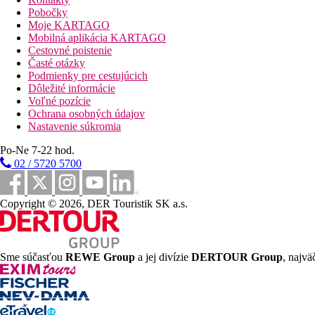
Pobočky
40 km
Moje KARTAGO
Vzdialenosť od najbližšieho letiska
Mobilná aplikácia KARTAGO
Cestovné poistenie
4 km
Časté otázky
Vzdialenosť k pláži
Podmienky pre cestujúcich
Dôležité informácie
Pláž
Voľné pozície
Ochrana osobných údajov
Nastavenie súkromia
Plážová dovolenka
Po-Ne 7-22 hod.
Fotogaléria
02 / 5720 5700
Copyright © 2026, DER Touristik SK a.s.
Sme súčasťou
REWE Group
a jej divízie
DERTOUR Group
, najvä