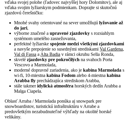
vďaka svojej polohe (ľadovec najvyššej hory Dolomitov), ale aj
vďaka svojim lyžiarskym podmienkam. Doprajte si skutočnú
zjazdovú čerešničku:
Mnohé svahy orientované na sever umožňujú
lyžovanie až
do jari
,
výborne značené a
upravené zjazdovky
s rozsiahlym
systémom umelého zasnežovania,
perfektné lyžiarske
spojenie medzi všetkými zjazdovkami
a navyše prepojenie so susednými strediskami
Val Gardena
,
Val di Fassa
a
Alta Badia
v rámci okruhu Sella Ronda,
skvelé
zjazdovky pre pokročilých
na svahoch Porta
Vescovo a Marmolada,
moderné dopravné zariadenia, ako je
kabína Marmolada
s
wi-fi, 10-miestna
kabína Fodom
alebo 4-miestna
kabína
Arabba fly
prechádzajúca strediskom Arabba,
stále takmer
idylická atmosféra
horských dedín Arabba a
Malga Ciapela.
Oblasť Arraba / Marmolada ponúka aj snowpark pre
snowboardistov, turistickú infraštruktúru v Arrabe a
predovšetkým nezabudnuteľné výhľady na okolité horské
velikány.