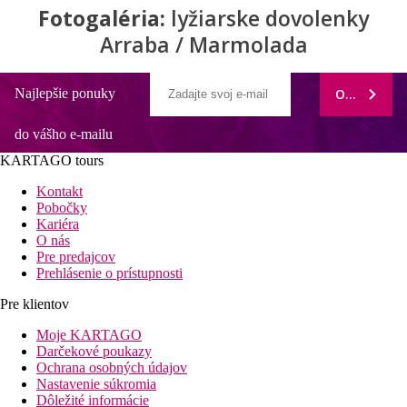
Fotogaléria:
lyžiarske dovolenky
Arraba / Marmolada
Najlepšie ponuky
ODOBERAŤ
do vášho e-mailu
KARTAGO tours
Kontakt
Pobočky
Kariéra
O nás
Pre predajcov
Prehlásenie o prístupnosti
Pre klientov
Moje KARTAGO
Darčekové poukazy
Ochrana osobných údajov
Nastavenie súkromia
Dôležité informácie