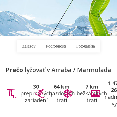
Zájazdy
Podrobnosti
Fotogaléria
Prečo
lyžovať v Arraba / Marmolada
1 4
30
64 km
7 km
2
prepravných
zjazdových
bežkárskych
nad
zariadení
tratí
tratí
v