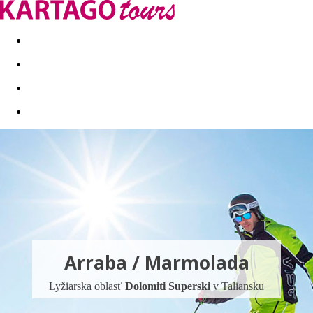
Last minute
Dovolenkové kluby
First minute - Leto 2026
Arraba / Marmolada
Lyžiarska oblasť
Dolomiti Superski
v Taliansku