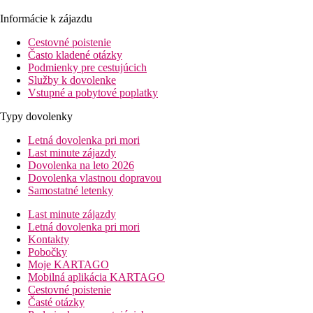
Informácie k zájazdu
Cestovné poistenie
Často kladené otázky
Podmienky pre cestujúcich
Služby k dovolenke
Vstupné a pobytové poplatky
Typy dovolenky
Letná dovolenka pri mori
Last minute zájazdy
Dovolenka na leto 2026
Dovolenka vlastnou dopravou
Samostatné letenky
Last minute zájazdy
Letná dovolenka pri mori
Kontakty
Pobočky
Moje KARTAGO
Mobilná aplikácia KARTAGO
Cestovné poistenie
Časté otázky