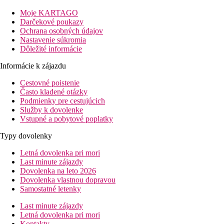
Vzdialenosť
Moje KARTAGO
pláže: pri pláži
Darčekové poukazy
letiska: 8 km
Ochrana osobných údajov
centra: 5 km (Mastichari)
Nastavenie súkromia
nákupné možnosti: 500 m
Dôležité informácie
Popis izby
Informácie k zájazdu
Dvojlôžková izba
Cestovné poistenie
Často kladené otázky
individuálne ovládateľná klimatizácia
Podmienky pre cestujúcich
telefón
Služby k dovolenke
TV so satelitným príjmom
Vstupné a pobytové poplatky
chladnička (zadarmo, naplnenie za poplatok)
vlastné sociálne zariadenie (kúpeľňa, sušič vlasov, WC)
Typy dovolenky
trezor na izbe
balkón alebo terasa
Letná dovolenka pri mori
Wi-Fi
Last minute zájazdy
Dvojlôžková izba s výhľadom na more
Dovolenka na leto 2026
viď dvojlôžková izba
Dovolenka vlastnou dopravou
výhľad na more
Samostatné letenky
Bungalov
Last minute zájazdy
izba typu bungalov
Letná dovolenka pri mori
terasa so stolom a stoličkami
Kontakty