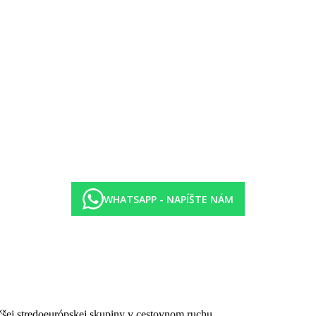
WHATSAPP - NAPÍŠTE NÁM
osušky (zadarmo)
né atrakcie
čšej stredoeurópskej skupiny v cestovnom ruchu.