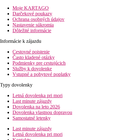
Popis hotelu
Moje KARTAGO
Hotelový komplex v niekoľkých budovách v krásnej záhrade. Vstup
Darčekové poukazy
wellness centrum. Vonku 4 bazény (relaxačné, rodinný – vyhriev
Ochrana osobných údajov
výškou), terasa s lehátkami a slnečníkmi, osušky za kauciu, bar 
Nastavenie súkromia
Dôležité informácie
Popis izby
Informácie k zájazdu
Dvojlôžková izba:
kúpeľňa/WC (sušič vlasov), individuálna klim
alebo terasa. Veľkosť izby 25 m2.
Cestovné poistenie
Často kladené otázky
Dvojlôžková izba, rodinná:
pre deti poschodová posteľ.
Podmienky pre cestujúcich
Suita, rodinná:
1 oddelená spálňa zaťahovacími dverami,
Služby k dovolenke
Vstupné a pobytové poplatky
Informácie o hoteli
Typy dovolenky
Denný aj večerný animačný program, živá hudba, vystúpenie.
Letná dovolenka pri mori
Stravovanie
Last minute zájazdy
Dovolenka na leto 2026
Viz program all inclusive.
Dovolenka vlastnou dopravou
Samostatné letenky
Popis pláže
Last minute zájazdy
Priamo pri piesočnatej pláži, oddelenej iba pokojnou miestnou k
Letná dovolenka pri mori
Kontakty