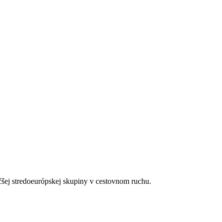
 i zahraničnej výroby vrátane prémiových značiek
tnosti rezervácie
voda, džúsy a pivo)
otela Dreams La Romana
čšej stredoeurópskej skupiny v cestovnom ruchu.