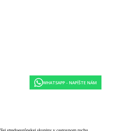
WHATSAPP - NAPÍŠTE NÁM
čšej stredoeurópskej skupiny v cestovnom ruchu.