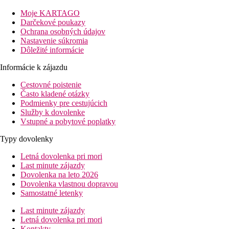
Vzdialenosť
Moje KARTAGO
Pláž: 80 m
Darčekové poukazy
Letisko: 65 km
Ochrana osobných údajov
Nákupné možnosti: 50 m
Nastavenie súkromia
Dôležité informácie
Popis izby
Dvojlôžková izba
:
Informácie k zájazdu
kúpeľňa so sprchou, WC (sušič vlasov)
trezor (za poplatok)
Cestovné poistenie
minichladnička
Často kladené otázky
klimatizácia
Podmienky pre cestujúcich
TV/sat
Služby k dovolenke
telefón
Vstupné a pobytové poplatky
set na prípravu kávy a čaju
Typy dovolenky
balkón alebo terasa
Letná dovolenka pri mori
Ostatné typy izieb
(pokiaľ nie je uvedené inak, majú izby
Last minute zájazdy
vyššie uvedené vybavenie).
Dovolenka na leto 2026
Dovolenka vlastnou dopravou
Samostatné letenky
Dvojposteľová izba, Promo
: menej
Last minute zájazdy
výhodná lokácia v rámci hotela.
Letná dovolenka pri mori
Dvojposteľová izba, Výhľad smerom k
Kontakty