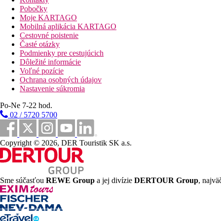
Vzdialenosť k pláži
Pobočky
Moje KARTAGO
118 km
Mobilná aplikácia KARTAGO
Vzdialenosť od najbližšieho letiska
Cestovné poistenie
Časté otázky
400 m
Podmienky pre cestujúcich
Turistické centrum
Dôležité informácie
Voľné pozície
400 m
Ochrana osobných údajov
Reštaurácia
Nastavenie súkromia
400 m
Po-Ne 7-22 hod.
Bary/krčmičky
02 / 5720 5700
Pláž
Copyright © 2026, DER Touristik SK a.s.
Druh pláže
Ležadla na pláži za poplatok
Slnečníky na pláži za poplatok
Plážová dovolenka
Sme súčasťou
REWE Group
a jej divízie
DERTOUR Group
, najvä
Fotogaléria