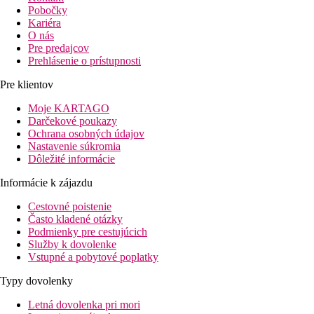
Pobočky
Kariéra
O nás
Pre predajcov
Prehlásenie o prístupnosti
Pre klientov
Moje KARTAGO
Darčekové poukazy
Ochrana osobných údajov
Nastavenie súkromia
Dôležité informácie
Informácie k zájazdu
Cestovné poistenie
Často kladené otázky
Podmienky pre cestujúcich
Služby k dovolenke
Vstupné a pobytové poplatky
Typy dovolenky
Letná dovolenka pri mori