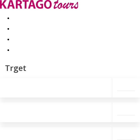
Last minute
Dovolenkové kluby
First minute - Leto 2026
Trget