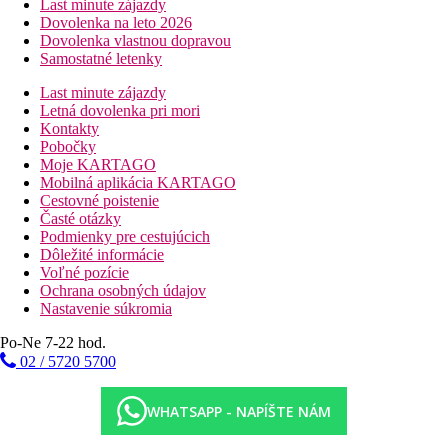
Last minute zájazdy
Dovolenka na leto 2026
Dovolenka vlastnou dopravou
Samostatné letenky
Last minute zájazdy
Letná dovolenka pri mori
Kontakty
Pobočky
Moje KARTAGO
Mobilná aplikácia KARTAGO
Cestovné poistenie
Časté otázky
Podmienky pre cestujúcich
Dôležité informácie
Voľné pozície
Ochrana osobných údajov
Nastavenie súkromia
Po-Ne 7-22 hod.
02 / 5720 5700
WHATSAPP - NAPÍŠTE NÁM