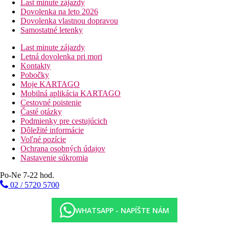
Last minute zájazdy
Dovolenka na leto 2026
Dovolenka vlastnou dopravou
Samostatné letenky
Last minute zájazdy
Letná dovolenka pri mori
Kontakty
Pobočky
Moje KARTAGO
Mobilná aplikácia KARTAGO
Cestovné poistenie
Časté otázky
Podmienky pre cestujúcich
Dôležité informácie
Voľné pozície
Ochrana osobných údajov
Nastavenie súkromia
Po-Ne 7-22 hod.
02 / 5720 5700
WHATSAPP - NAPÍŠTE NÁM