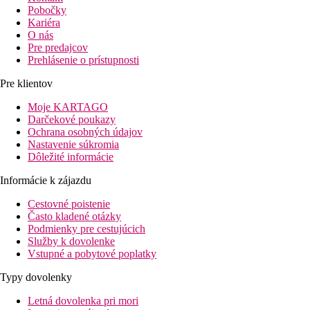
Pobočky
Kariéra
O nás
Pre predajcov
Prehlásenie o prístupnosti
Pre klientov
Moje KARTAGO
Darčekové poukazy
Ochrana osobných údajov
Nastavenie súkromia
Dôležité informácie
Informácie k zájazdu
Cestovné poistenie
Často kladené otázky
Podmienky pre cestujúcich
Služby k dovolenke
Vstupné a pobytové poplatky
Typy dovolenky
Letná dovolenka pri mori