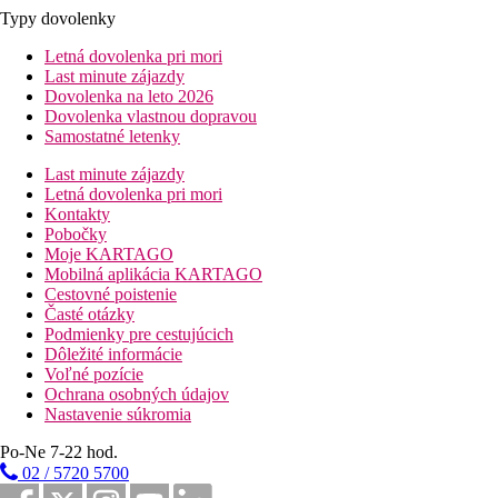
Typy dovolenky
Letná dovolenka pri mori
Last minute zájazdy
Dovolenka na leto 2026
Dovolenka vlastnou dopravou
Samostatné letenky
Last minute zájazdy
Letná dovolenka pri mori
Kontakty
Pobočky
Moje KARTAGO
Mobilná aplikácia KARTAGO
Cestovné poistenie
Časté otázky
Podmienky pre cestujúcich
Dôležité informácie
Voľné pozície
Ochrana osobných údajov
Nastavenie súkromia
Po-Ne 7-22 hod.
02 / 5720 5700