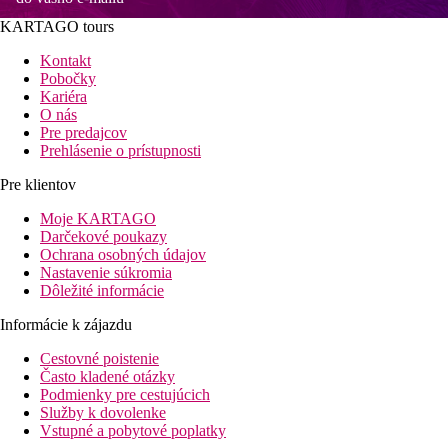
KARTAGO tours
Kontakt
Pobočky
Kariéra
O nás
Pre predajcov
Prehlásenie o prístupnosti
Pre klientov
Moje KARTAGO
Darčekové poukazy
Ochrana osobných údajov
Nastavenie súkromia
Dôležité informácie
Informácie k zájazdu
Cestovné poistenie
Často kladené otázky
Podmienky pre cestujúcich
Služby k dovolenke
Vstupné a pobytové poplatky