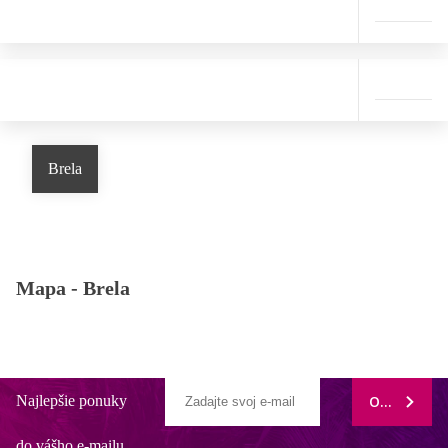
Brela
Mapa -
Brela
Najlepšie ponuky
ODOBERAŤ
do vášho e-mailu