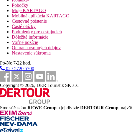
Pobočky
Moje KARTAGO
Mobilná aplikácia KARTAGO
Cestovné poistenie
Časté otázky
Podmienky pre cestujúcich
Dôležité informácie
Voľné pozície
Ochrana osobných údajov
Nastavenie súkromia
Po-Ne 7-22 hod.
02 / 5720 5700
Copyright © 2026, DER Touristik SK a.s.
Sme súčasťou
REWE Group
a jej divízie
DERTOUR Group
, najvä