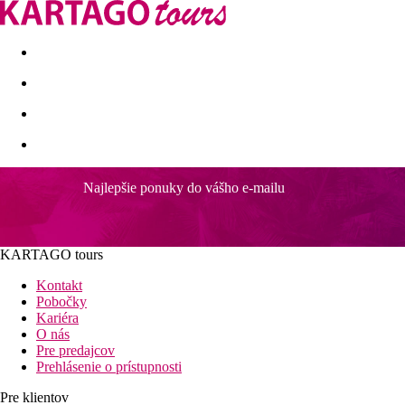
Last minute
Dovolenkové kluby
First minute - Leto 2026
Najlepšie ponuky do vášho e-mailu
KARTAGO tours
Kontakt
Pobočky
Kariéra
O nás
Pre predajcov
Prehlásenie o prístupnosti
Pre klientov