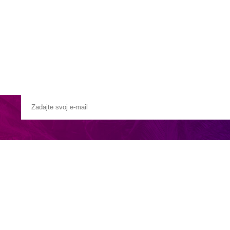
Pobočky
Časté otázky
Destinácie
Služby