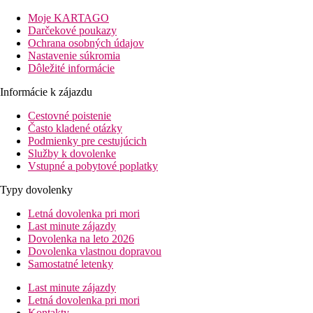
Moje KARTAGO
Darčekové poukazy
Ochrana osobných údajov
Nastavenie súkromia
Dôležité informácie
Informácie k zájazdu
Cestovné poistenie
Často kladené otázky
Podmienky pre cestujúcich
Služby k dovolenke
Vstupné a pobytové poplatky
Typy dovolenky
Letná dovolenka pri mori
Last minute zájazdy
Dovolenka na leto 2026
Dovolenka vlastnou dopravou
Samostatné letenky
Last minute zájazdy
Letná dovolenka pri mori
Kontakty