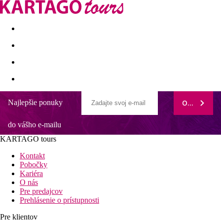
Last minute
Dovolenkové kluby
First minute - Leto 2026
Najlepšie ponuky
ODOBERAŤ
do vášho e-mailu
KARTAGO tours
Kontakt
Pobočky
Kariéra
O nás
Pre predajcov
Prehlásenie o prístupnosti
Pre klientov