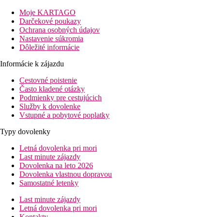
Moje KARTAGO
Darčekové poukazy
Ochrana osobných údajov
Nastavenie súkromia
Dôležité informácie
Informácie k zájazdu
Cestovné poistenie
Často kladené otázky
Podmienky pre cestujúcich
Služby k dovolenke
Vstupné a pobytové poplatky
Typy dovolenky
Letná dovolenka pri mori
Last minute zájazdy
Dovolenka na leto 2026
Dovolenka vlastnou dopravou
Samostatné letenky
Last minute zájazdy
Letná dovolenka pri mori
Kontakty