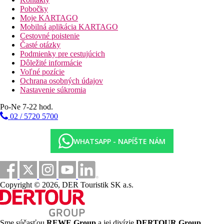
Pobočky
Moje KARTAGO
Mobilná aplikácia KARTAGO
Cestovné poistenie
Časté otázky
Podmienky pre cestujúcich
Dôležité informácie
Voľné pozície
Ochrana osobných údajov
Nastavenie súkromia
Po-Ne 7-22 hod.
02 / 5720 5700
WHATSAPP - NAPÍŠTE NÁM
Copyright © 2026, DER Touristik SK a.s.
Sme súčasťou
REWE Group
a jej divízie
DERTOUR Group
,