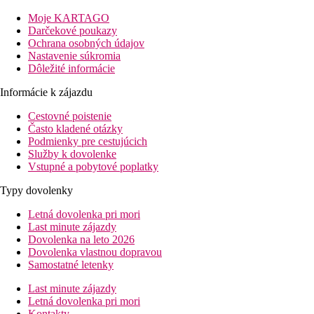
Moje KARTAGO
Darčekové poukazy
Ochrana osobných údajov
Nastavenie súkromia
Dôležité informácie
Informácie k zájazdu
Cestovné poistenie
Často kladené otázky
Podmienky pre cestujúcich
Služby k dovolenke
Vstupné a pobytové poplatky
Typy dovolenky
Letná dovolenka pri mori
Last minute zájazdy
Dovolenka na leto 2026
Dovolenka vlastnou dopravou
Samostatné letenky
Last minute zájazdy
Letná dovolenka pri mori
Kontakty