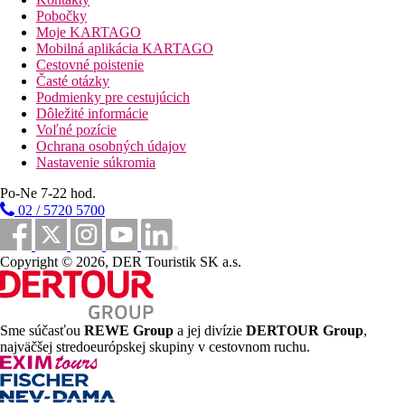
Pobočky
Moje KARTAGO
Mobilná aplikácia KARTAGO
Cestovné poistenie
Časté otázky
Podmienky pre cestujúcich
Dôležité informácie
Voľné pozície
Ochrana osobných údajov
Nastavenie súkromia
Po-Ne 7-22 hod.
02 / 5720 5700
Copyright © 2026, DER Touristik SK a.s.
Sme súčasťou
REWE Group
a jej divízie
DERTOUR Group
,
najväčšej stredoeurópskej skupiny v cestovnom ruchu.