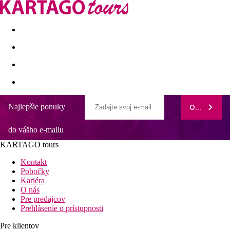
Last minute
Dovolenkové kluby
First minute - Leto 2026
Najlepšie ponuky
ODOBERAŤ
do vášho e-mailu
KARTAGO tours
Kontakt
Pobočky
Kariéra
O nás
Pre predajcov
Prehlásenie o prístupnosti
Pre klientov