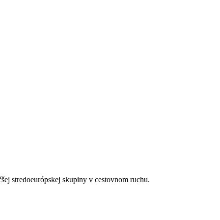
ácii Palm Kitchen, obed (11:30 - 14:00) a večera (18:00 - 21:00) podľ
ých aj nealkoholických nápojov (11:00 - 22:00)
 zariadeniach
rocedúr
nimálne 4 noci (s výnimkou izby Suite) - závisí od aktuálnej dostupnost
čšej stredoeurópskej skupiny v cestovnom ruchu.
nimálne 4 noci (s výnimkou izby Suite) - závisí od aktuálnej dostupnost