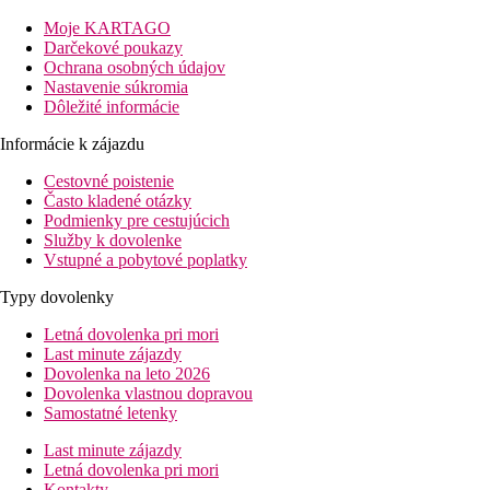
Vybavenie
Moje KARTAGO
Darčekové poukazy
120 izieb, vstupná hala s recepciou, výťah, reštaurácia, 2 bary,
Ochrana osobných údajov
minimarket, kaderníctvo, spoločenská miestnosť s TV/sat. V
Nastavenie súkromia
záhrade bazén, lehátka a slnečníky pri bazéne zadarmo.
Dôležité informácie
Zábava
Informácie k zájazdu
Animačné programy v hoteli.
Cestovné poistenie
Často kladené otázky
Izby
Podmienky pre cestujúcich
Služby k dovolenke
Dvojlôžková izba:
kúpeľňa/WC (sprcha, sušič vlasov),
Vstupné a pobytové poplatky
klimatizácia, telefón, TV/sat., trezor za poplatok, minibar,
balkón.
Typy dovolenky
Ostatné typy izieb
(pokiaľ nie je uvedené inak, majú izby
Letná dovolenka pri mori
vyššie uvedené vybavenie)
Last minute zájazdy
Dovolenka na leto 2026
Dvojposteľová izba, Čiastočný výhľad na more:
Dovolenka vlastnou dopravou
čiastočný výhľad na more.
Samostatné letenky
Stravovanie
Last minute zájazdy
All Inclusive
Letná dovolenka pri mori
Raňajky, obed a večera formou bufetu
Kontakty