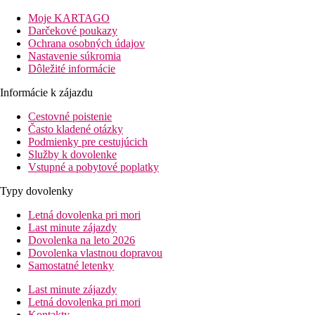
Vzdialenosť
Moje KARTAGO
pláže: 0 m
Darčekové poukazy
letisko: 25 km
Ochrana osobných údajov
nákupných možností: v okolí hotela
Nastavenie súkromia
Dôležité informácie
Popis izby
Dvojlôžková izba
Informácie k zájazdu
klimatizácia (centrálne ovládaná)
Cestovné poistenie
telefón
Často kladené otázky
SAT TV
Podmienky pre cestujúcich
Mini-bar (zdarma)
Služby k dovolenke
Wi-Fi (zdarma)
Vstupné a pobytové poplatky
set na prípravu čaju a kávy
kúpeľňa/WC (sušič vlasov)
Typy dovolenky
trezor
balkón
Letná dovolenka pri mori
Ostatné typy izieb
(pokiaľ nie je uvedené inak, majú izby
Last minute zájazdy
vyššie uvedené vybavenie)
Dovolenka na leto 2026
Dvojposteľová izba, Bočný výhľad mora
Dovolenka vlastnou dopravou
Dvojposteľová izba, Výhľad mora
Samostatné letenky
Dvojposteľová izba, Výhľad bazén:
vo vedľajšej alebo
hlavnej budove
Last minute zájazdy
Rodinná izba, Annex:
vo vedľajšej budove, 2 miestnosti
Letná dovolenka pri mori
oddelené dverami
Kontakty