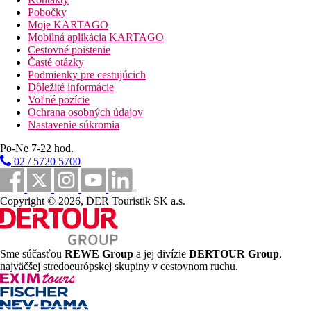
minibarom, setom na prípravu kávy/čaja a sú plne
Pobočky
klimatizované. V každej izbe je dostupné WiFi pripojenie. Izba
Moje KARTAGO
typu Junior Suita má navyše obývací priestor
Mobilná aplikácia KARTAGO
Cestovné poistenie
Stravovanie:
Časté otázky
Pobyt v hoteli je možný bez stravy alebo s raňajkami
Podmienky pre cestujúcich
Dôležité informácie
Vzdialenosti
Voľné pozície
Ochrana osobných údajov
52 km
Nastavenie súkromia
Vzdialenosť od najbližšieho letiska
Po-Ne 7-22 hod.
02 / 5720 5700
Fotogaléria
Copyright © 2026, DER Touristik SK a.s.
Sme súčasťou
REWE Group
a jej divízie
DERTOUR Group
,
najväčšej stredoeurópskej skupiny v cestovnom ruchu.