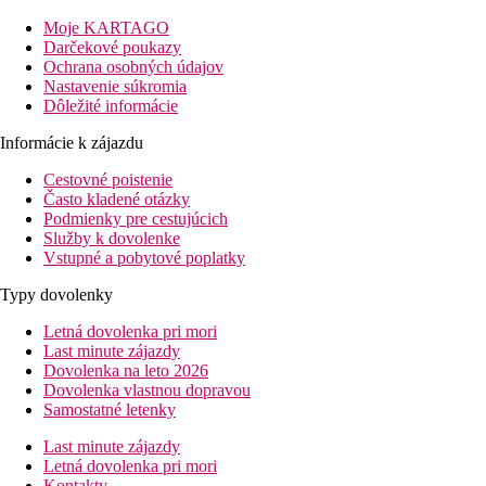
pláž: 0 m
letisko: 21,5 km
Moje KARTAGO
centrum: 4 km
Darčekové poukazy
nákupné možnosti: 200 m
Ochrana osobných údajov
Nastavenie súkromia
Popis izby
Dôležité informácie
Dvojlôžková izba
individuálne ovládateľná klimatizácia (hlavná sezóna)
Informácie k zájazdu
telefón
Cestovné poistenie
TV/sat.
Často kladené otázky
chladnička
Podmienky pre cestujúcich
kúpeľňa/WC
Služby k dovolenke
trezor
Vstupné a pobytové poplatky
Ostatné typy izieb
(pokiaľ nie je uvedené inak, majú izby vyšš
Dvojposteľová izba, Výhľad mora
Typy dovolenky
Popis hotela
Letná dovolenka pri mori
vstupná hala s recepciou
Last minute zájazdy
hlavná reštaurácia
Dovolenka na leto 2026
bar
Dovolenka vlastnou dopravou
maurská kaviareň
Samostatné letenky
bar pri bazéne
Wi-Fi na recepcii (zadarmo)
Last minute zájazdy
obchod so suvenírmi
Letná dovolenka pri mori
bazén (lehátka a slnečníky zadarmo)
Kontakty