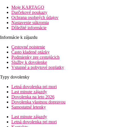
Vzdialenosť
pláž: 600 m cez miestnu komunikáciu
Moje KARTAGO
letisko: 25 km
Darčekové poukazy
centrum: 800 m
Ochrana osobných údajov
nákupné možnosti: 500 m
Nastavenie súkromia
Dôležité informácie
Popis izby
Informácie k zájazdu
Dvojlôžková izba
Cestovné poistenie
individuálne ovládateľná klimatizácia (hlavná sezóna)
Často kladené otázky
telefón
Podmienky pre cestujúcich
TV/sat.
Služby k dovolenke
minibar
Vstupné a pobytové poplatky
kúpeľňa/WC
trezor na recepcii (za poplatok)
Typy dovolenky
balkón alebo terasa
Letná dovolenka pri mori
Informácie o hoteli
Last minute zájazdy
vstupná hala s recepciou
Dovolenka na leto 2026
hlavná reštaurácia
Dovolenka vlastnou dopravou
snack bar
Samostatné letenky
lobby bar
americký bar
Last minute zájazdy
bar pri bazéne
Letná dovolenka pri mori
pizzeria
Kontakty