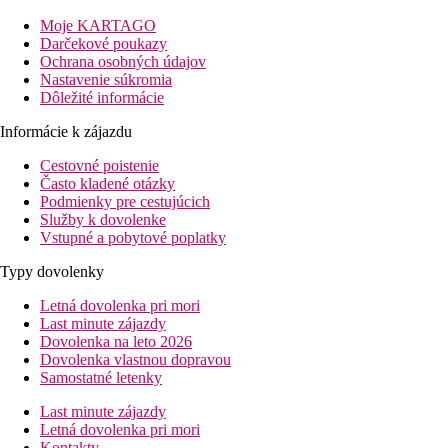
Vybavenie
Moje KARTAGO
572 izieb v 54 poschodových bungalovoch v záhrade, v hlavnej bu
Darčekové poukazy
suvenírmi, kaderníctvo. Vonku 2 bazény, terasa na slnenie s lehá
Ochrana osobných údajov
Nastavenie súkromia
Izby
Dôležité informácie
Dvojlôžková izba:
kúpeľňa/WC, centrálna klimatizácia (v hlavne
Informácie k zájazdu
Zábava
Cestovné poistenie
Denné aj večerné animačné a zábavné programy pre deti i dospel
Často kladené otázky
Podmienky pre cestujúcich
Stravovanie
Služby k dovolenke
Vstupné a pobytové poplatky
All Inclusive
Typy dovolenky
Raňajky, obed a večera formou bufetu
Popoludňajší snack
Letná dovolenka pri mori
Alkoholické a nealkoholické nápoje miestnej výroby (10.
Last minute zájazdy
Dovolenka na leto 2026
Pláž
Dovolenka vlastnou dopravou
Samostatné letenky
Dlhá piesočná pláž s pozvoľným vstupom do mora priamo pri hote
Last minute zájazdy
Športová ponuka
Letná dovolenka pri mori
Zadarmo:
tenis (osvetlenie za poplatok), minigolf, aerob
Kontakty