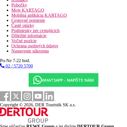
nočný klub
Pobočky
Maurská kaviareň
Moje KARTAGO
Wi-Fi pripojenie na internet je bezplatné
Mobilná aplikácia KARTAGO
televízna miestnosť
Cestovné poistenie
konferenčná miestnosť
Časté otázky
obchody
Podmienky pre cestujúcich
2 bazény (ležadlá a slnečníky zdarma, osušky za zálohu)
Dôležité informácie
gril reštaurácia na pláži
Voľné pozície
bar pri bazéne
Ochrana osobných údajov
plážový bar
Nastavenie súkromia
tenisový bar
krytý bazén
Po-Ne 7-22 hod.
detský bazén
02 / 5720 5700
mini klub
Pláž
WHATSAPP - NAPÍŠTE NÁM
piesočná pláž
lehátka a slnečníky zdarma
vodné športy za poplatok
Šport a zábava zadarmo
Copyright © 2026, DER Touristik SK a.s.
animačné programy
aerobik
plážový volejbal
basketbal
Sme súčasťou
REWE Group
a jej divízie
DERTOUR Group
,