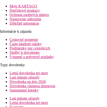
vzdialenosť od letiska (Monastir): cca. 150 km
Moje KARTAGO
vzdialenosť od centra (Hammamet): cca. 6 km
Darčekové poukazy
vzdialenosť od nákupných možností: cca. 1,5 km
Ochrana osobných údajov
Vybavenie izby
Nastavenie súkromia
Izby
Dôležité informácie
klimatizácia - v hlavnej sezóne
Informácie k zájazdu
telefón, SAT-TV
malá chladnička
Cestovné poistenie
trezor zdarma
Často kladené otázky
kúpeľňa (vaňa alebo sprchovací kút, fén, WC)
Podmienky pre cestujúcich
balkón alebo terasa s výhľadom do záhrady
Služby k dovolenke
Izby za príplatok
Vstupné a pobytové poplatky
jednolôžkové izby
izby orientované zboku na more
Typy dovolenky
jednolôžkové izby orientované na more
dvojlôžkové izby so spojovacími dverami
Letná dovolenka pri mori
bungalovy
Last minute zájazdy
rodinné izby
Dovolenka na leto 2026
Dovolenka vlastnou dopravou
Vybavenie hotela
Samostatné letenky
sála s recepciou
bufetová reštaurácia
Last minute zájazdy
a'la carte reštaurácia
Letná dovolenka pri mori
lobby bar
Kontakty