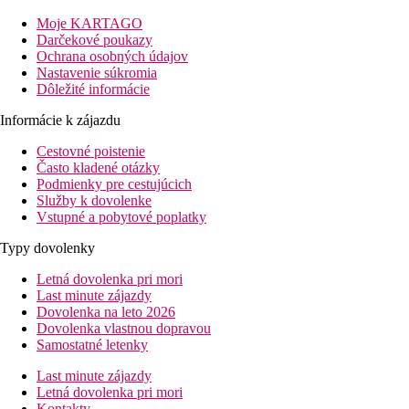
možnosťou kultúrneho a športového využitia.
Moje KARTAGO
Vzdialenosť
Darčekové poukazy
pláž: 0 m
Ochrana osobných údajov
letisko: 4,8 km
Nastavenie súkromia
centrum mesta: 10 km
Dôležité informácie
nákupné možnosti: v hoteli
Informácie k zájazdu
Popis izby
Dvojlôžková izba
Cestovné poistenie
individuálne ovládaná klimatizácia (hlavná sezóna)
Často kladené otázky
telefón
Podmienky pre cestujúcich
TV/sat.
Služby k dovolenke
minibar (za poplatok)
Vstupné a pobytové poplatky
kúpeľňa/WC
Typy dovolenky
trezor (za poplatok)
balkón
Letná dovolenka pri mori
Ostatné typy izieb
(pokiaľ nie je uvedené inak, majú izby
Last minute zájazdy
vyššie uvedené vybavenie)
Dovolenka na leto 2026
Dvojposteľová izba, Výhľad mora
Dovolenka vlastnou dopravou
Štvorlôžková izba:
priestrannejšia
Samostatné letenky
Štvorposteľová izba, Výhľad mora:
priestrannejší
Last minute zájazdy
Informácie o hoteli
Letná dovolenka pri mori
vstupná hala s recepciou
Kontakty