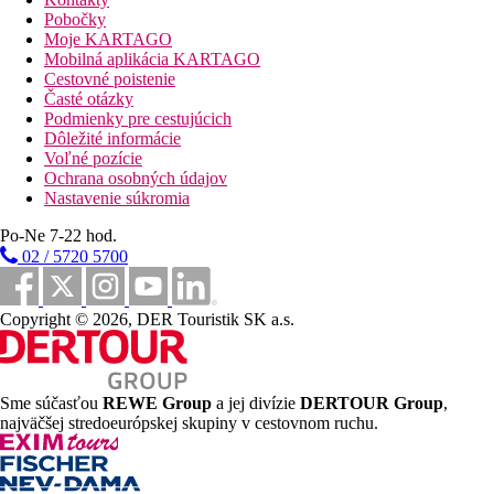
zmenáreň
Pobočky
hlavná reštaurácia
Moje KARTAGO
bar
Mobilná aplikácia KARTAGO
snack bar
Cestovné poistenie
lobby bar
Časté otázky
kaviareň
Podmienky pre cestujúcich
obchodná arkáda
Dôležité informácie
Wi-Fi na recepcii (zadarmo)
Voľné pozície
konferenčná miestnosť
Ochrana osobných údajov
bazén (lehátka a slnečníky zadarmo, osušky za poplatok)
Nastavenie súkromia
bazén so šmykľavkami
detský bazén
Po-Ne 7-22 hod.
vnútorný bazén
02 / 5720 5700
miniklub
detské ihrisko
Popis pláže
Copyright © 2026, DER Touristik SK a.s.
piesočnatá
lehátka a slnečníky zadarmo
osušky za poplatok
plážový bar
Sme súčasťou
REWE Group
a jej divízie
DERTOUR Group
,
najväčšej stredoeurópskej skupiny v cestovnom ruchu.
Športové aktivity zadarmo
animačné programy
aerobic