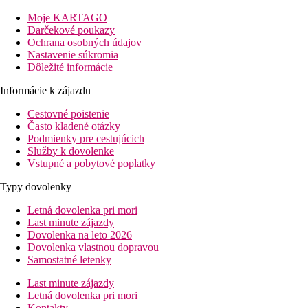
exotické vône. Hotel odporúčame všetkým typom klientov,
vrátane rodín s deťmi.
Moje KARTAGO
Darčekové poukazy
Vzdialenosť
Ochrana osobných údajov
pláž: 0 m
Nastavenie súkromia
letisko: 4 km
Dôležité informácie
centrum mesta: 6 km
nákupná možnosť: v hoteli
Informácie k zájazdu
Informácie o hoteli
Cestovné poistenie
vstupná hala s recepciou
Často kladené otázky
hlavná reštaurácia
Podmienky pre cestujúcich
tematická reštaurácia s obsluhou
Služby k dovolenke
lobby bar
Vstupné a pobytové poplatky
snack bar
Typy dovolenky
bar pri bazéne
Wi-Fi na recepcii (zadarmo)
Letná dovolenka pri mori
obchod so suvenírmi
Last minute zájazdy
bazén so slanou vodou (lehátka a slnečníky zadarmo,
Dovolenka na leto 2026
osušky za kauciu)
Dovolenka vlastnou dopravou
krytý bazén
Samostatné letenky
miniklub
Last minute zájazdy
Popis izby
Letná dovolenka pri mori
Kontakty