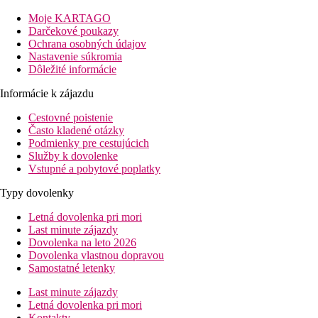
letisko: 1,5 km
centrum: 8,5 km
Moje KARTAGO
nákupné možnosti: 2 km
Darčekové poukazy
Ochrana osobných údajov
Popis izby
Nastavenie súkromia
Dvojlôžková izba
Dôležité informácie
individuálne ovládateľná klimatizácia (hlavná sezóna)
telefón
Informácie k zájazdu
TV/sat.
Cestovné poistenie
minichladnička
Často kladené otázky
kúpeľňa/WC
Podmienky pre cestujúcich
terasa
Služby k dovolenke
Ostatné typy izieb
(pokiaľ nie je uvedené inak, majú izby
Vstupné a pobytové poplatky
vyššie uvedené vybavenie)
Dvojposteľová izba, Výhľad mora
Typy dovolenky
Rodinná izba:
priestrannejšia
Rodinná izba, Superior:
2 miestnosti
Letná dovolenka pri mori
Last minute zájazdy
Informácie o hoteli
Dovolenka na leto 2026
vstupná hala s recepciou
Dovolenka vlastnou dopravou
hlavná reštaurácia
Samostatné letenky
lobby bar
2 bary
Last minute zájazdy
Wi-Fi na recepcii (zadarmo)
Letná dovolenka pri mori
trezor na recepcii (za poplatok)
Kontakty