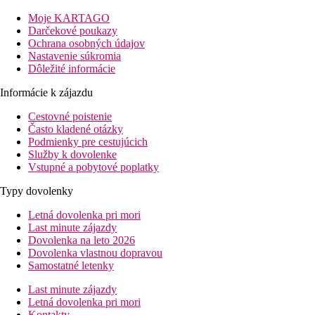
pre všetky typy klientov.
Moje KARTAGO
Vzdialenosť
Darčekové poukazy
pláž: 0 m
Ochrana osobných údajov
letisko: 50 km
Nastavenie súkromia
centrum: 4 km
Dôležité informácie
nákupné možnosti: 200 m
Informácie k zájazdu
Popis izby
Cestovné poistenie
Dvojlôžková izba
Často kladené otázky
Podmienky pre cestujúcich
individuálne ovládateľná klimatizácia (hlavná sezóna)
Služby k dovolenke
telefón
Vstupné a pobytové poplatky
TV/sat.
chladnička (zadarmo)
Typy dovolenky
kúpeľňa/WC (sušič vlasov)
trezor na izbe (zadarmo)
Letná dovolenka pri mori
balkón alebo terasa
Last minute zájazdy
Ostatné typy izieb
(pokiaľ nie je uvedené inak, majú izby vyšš
Dovolenka na leto 2026
Dvojposteľová izba, Výhľad mora
Dovolenka vlastnou dopravou
Samostatné letenky
Informácie o hoteli
vstupná hala s recepciou
Last minute zájazdy
hlavná reštaurácia
Letná dovolenka pri mori
reštaurácia s obsluhou (otvorená od júna do septembra)
Kontakty