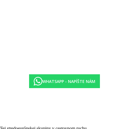
WHATSAPP - NAPÍŠTE NÁM
čšej stredoeurópskej skupiny v cestovnom ruchu.