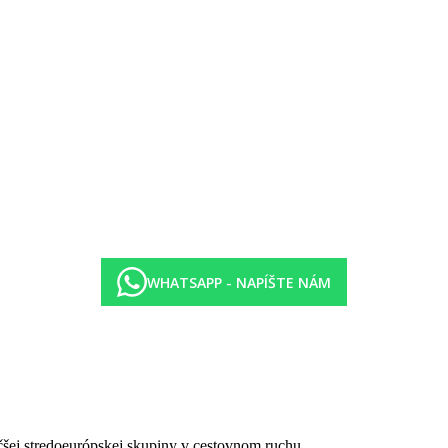
rezervácia)
atnú zálohu)
WHATSAPP - NAPÍŠTE NÁM
čšej stredoeurópskej skupiny v cestovnom ruchu.