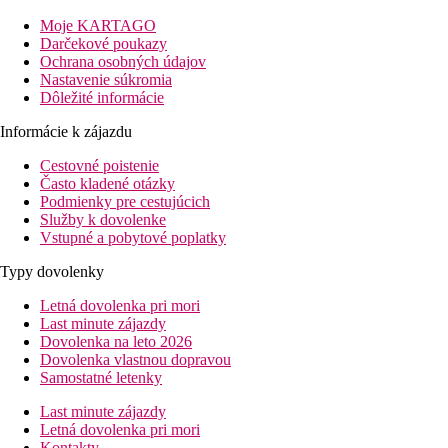
Moje KARTAGO
Vzdialenosť
Darčekové poukazy
pláže: pri pláži
Ochrana osobných údajov
letiska: 80 km
Nastavenie súkromia
centra: 4 km
Dôležité informácie
nákupné možnosti: 50 m
Informácie k zájazdu
Popis izby
Cestovné poistenie
Štandardná izba
Často kladené otázky
Podmienky pre cestujúcich
centrálne ovládaná klimatizácia
Služby k dovolenke
TV so satelitným príjmom
Vstupné a pobytové poplatky
vlastné sociálne zariadenie (kúpeľňa, sušič vlasov, WC)
chladnička
Typy dovolenky
trezor (za poplatok)
balkón alebo terasa
Letná dovolenka pri mori
Ubytovanie za príplatok
Last minute zájazdy
Superior s výhľadom na more -
rovnaké vybavenie ako 
Dovolenka na leto 2026
Deluxe s výhľadom na more
- priestranejšia izba s vý
Dovolenka vlastnou dopravou
Suite Bungalov
- bungalov v záhrade, blízko pláže, luxus
Samostatné letenky
Popis hotelu
Last minute zájazdy
vstupná hala s recepciou
Letná dovolenka pri mori
bankomat (150 m)
Kontakty