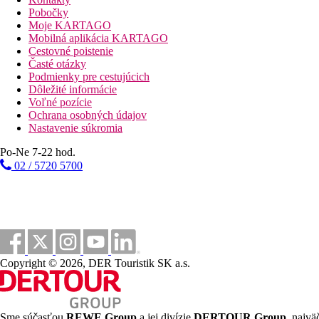
zmenáreň
Pobočky
hlavná reštaurácia
Moje KARTAGO
á la carte reštaurácia - Tuniská, Talianska, Ázijská (nutná 
Mobilná aplikácia KARTAGO
lobby bar
Cestovné poistenie
bar pri bazéne
Časté otázky
kaviareň
Podmienky pre cestujúcich
Wi-Fi
Dôležité informácie
obchodná galéria
Voľné pozície
bazén (slnečníky a ležadlá zadarmo, plážové osušky za vr
Ochrana osobných údajov
krytý bazén
Nastavenie súkromia
detský bazén
detské ihrisko
Po-Ne 7-22 hod.
mini klub
02 / 5720 5700
diskotéka
Popis pláže
piesočnatá
slnečníky a ležadlá (zadarmo)
plážové osušky (za vratnú zálohu)
bar na pláži
Copyright © 2026, DER Touristik SK a.s.
Športové aktivity zadarmo
animačné programy
stolný tenis
šípky
Sme súčasťou
REWE Group
a jej divízie
DERTOUR Group
, najvä