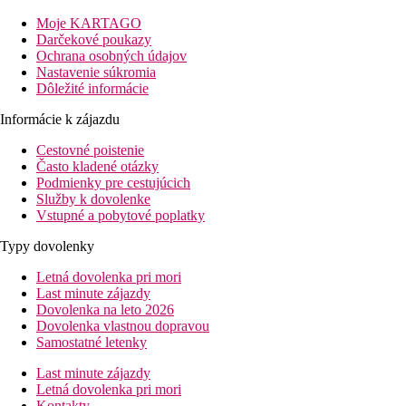
sú zárukou dokonalej dovolenky.
Moje KARTAGO
Vzdialenosť
Darčekové poukazy
pláže: na pláži
Ochrana osobných údajov
letiska: 100 km
Nastavenie súkromia
centra: 2 km (Yasmine Hammamet)
Dôležité informácie
nákupné možnosti: 2 km
Informácie k zájazdu
Popis izby
Cestovné poistenie
Junior Suite s výhľadom do záhrady
Často kladené otázky
Podmienky pre cestujúcich
centrálne ovládaná klimatizácia
Služby k dovolenke
trezor (zadarmo)
Vstupné a pobytové poplatky
minibar
TV so satelitným príjmom
Typy dovolenky
telefón
pohovka
Letná dovolenka pri mori
vlastné sociálne zariadenie (kúpeľňa, sušič vlasov, WC)
Last minute zájazdy
balkón alebo terasa
Dovolenka na leto 2026
Dovolenka vlastnou dopravou
Ostatné typy izieb
(pokiaľ nie je uvedené inak, majú izby
Samostatné letenky
vyššie uvedené vybavenie)
Last minute zájazdy
Letná dovolenka pri mori
Junior Suite s bočným výhľadom na more a
Kontakty